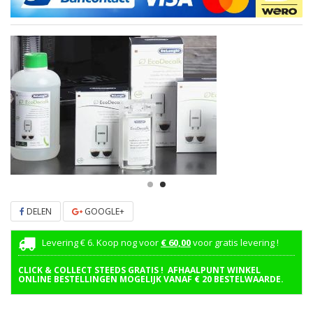
DELEN
GOOGLE+
Levering € 6. Koop nog voor
€ 60,00
voor gratis levering !
CLICK & COLLECT STEEDS GRATIS ! AFHAALPUNT WINKEL
ONLINE BESTELLINGEN MOGELIJK VANAF € 20 BESTELWAARDE.