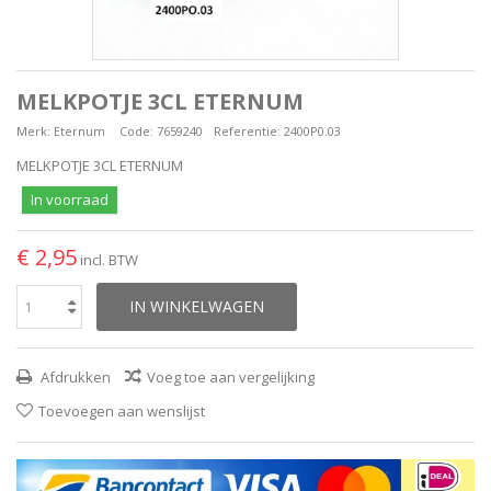
MELKPOTJE 3CL ETERNUM
Merk:
Eternum
Code:
7659240
Referentie:
2400P0.03
MELKPOTJE 3CL ETERNUM
In voorraad
€ 2,95
incl. BTW
IN WINKELWAGEN
Afdrukken
Voeg toe aan vergelijking
Toevoegen aan wenslijst