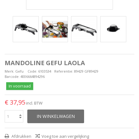
MANDOLINE GEFU LAOLA
Merk:
Gefu
Code:
6103534
Referentie:
89429 GF89429
Barcode:
4006664894296
In voorraad
€ 37,95
incl. BTW
IN WINKELWAGEN
Afdrukken
Voeg toe aan vergelijking