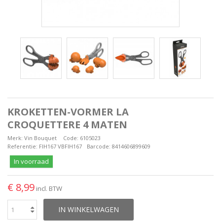
KROKETTEN-VORMER LA
CROQUETTERE 4 MATEN
Merk:
Vin Bouquet
Code:
6105023
Referentie:
FIH167 VBFIH167
Barcode:
8414606899609
In voorraad
€ 8,99
incl. BTW
IN WINKELWAGEN