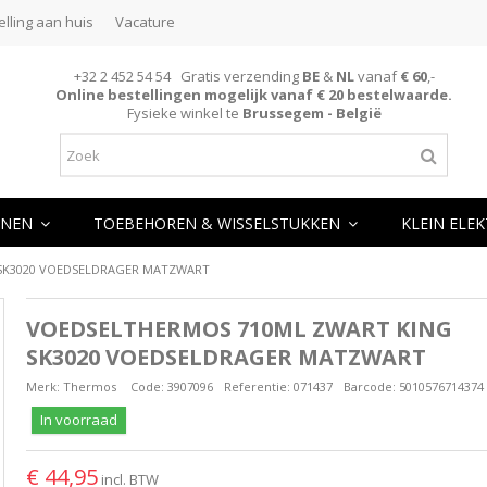
elling aan huis
Vacature
+32 2 452 54 54 Gratis verzending
BE
&
NL
vanaf
€ 60
,-
Online bestellingen mogelijk vanaf € 20 bestelwaarde.
Fysieke winkel te
Brussegem - België
NEN
TOEBEHOREN & WISSELSTUKKEN
KLEIN ELE
SK3020 VOEDSELDRAGER MATZWART
VOEDSELTHERMOS 710ML ZWART KING
SK3020 VOEDSELDRAGER MATZWART
Merk:
Thermos
Code:
3907096
Referentie:
071437
Barcode:
5010576714374
In voorraad
€ 44,95
incl. BTW