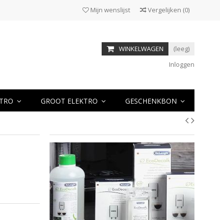
Mijn wenslijst
Vergelijken
(
0
)
WINKELWAGEN
(leeg)
Inloggen
KTRO
GROOT ELEKTRO
GESCHENKBON