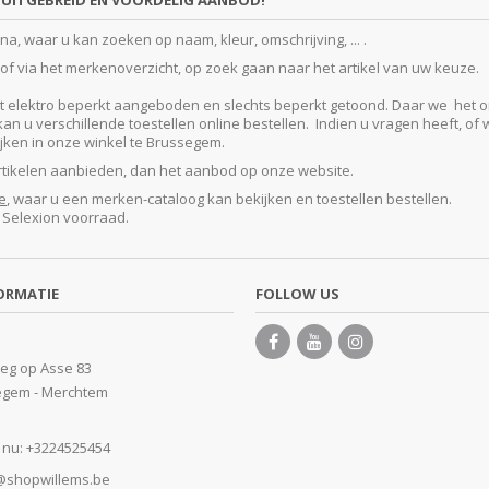
UITGEBREID EN VOORDELIG AANBOD!
, waar u kan zoeken op naam, kleur, omschrijving, ... .
f via het merkenoverzicht, op zoek gaan naar het artikel van uw keuze.
lektro beperkt aangeboden en slechts beperkt getoond. Daar we het ontze
 u verschillende toestellen online bestellen. Indien u vragen heeft, of w
kijken in onze winkel te Brussegem.
artikelen aanbieden, dan het aanbod op onze website.
e
, waar u een merken-cataloog kan bekijken en toestellen bestellen.
e Selexion voorraad.
ORMATIE
FOLLOW US
eg op Asse 83
egem - Merchtem
 nu:
+3224525454
@shopwillems.be