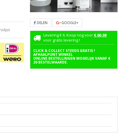
DELEN
GOOGLE+
lijst
Levering € 6. Koop nog voor
€ 60,00
voor gratis levering !
CLICK & COLLECT STEEDS GRATIS !
AFHAALPUNT WINKEL
ONLINE BESTELLINGEN MOGELIJK VANAF €
20 BESTELWAARDE.