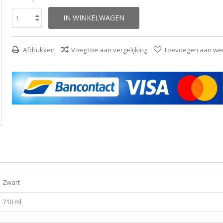
IN WINKELWAGEN
Afdrukken
Voeg toe aan vergelijking
Toevoegen aan wens
Zwart
710 ml