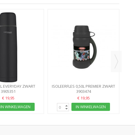
ISO
1L EVERYDAY ZWART
ISOLEERFLES 0,50L PREMIER ZWART
INY THERMOS
3905351
THERMOS
3903474
€ 19,95
€ 19,95
IN WINKELWAGEN
IN WINKELWAGEN