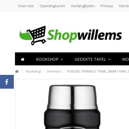
Over ons
Openingsuren
Verlanglijsten
Privacy
Herst
KOOKSHOP
GEDEKTE TAFEL
WO
Kookshop
Thermos
VOEDSELTHERMOS 710ML ZWART KING 