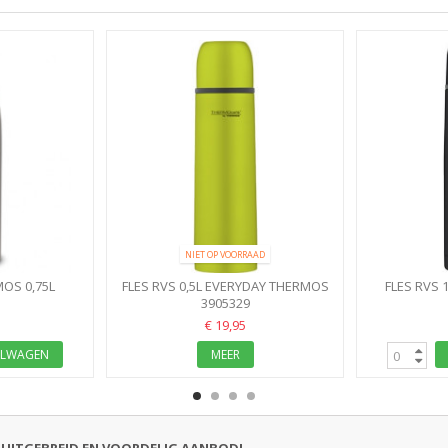
NIET OP VOORRAAD
OS 0,75L
FLES RVS 0,5L EVERYDAY THERMOS
FLES RVS 
ISOLEERFLES
LIME D7XH25CM
3905329
SH
€ 19,95
ELWAGEN
MEER