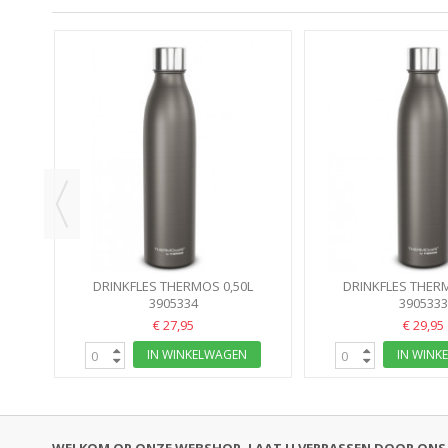
WART
R...
DRINKFLES THERMOS 0,50L
DRINKFLES THERM
MATGRIJS STOP&GO ISOLEERFLES
3905334
MATGRIJS STOP&GO 
3905333
€ 27,95
€ 29,95
IN WINKELWAGEN
IN WINK