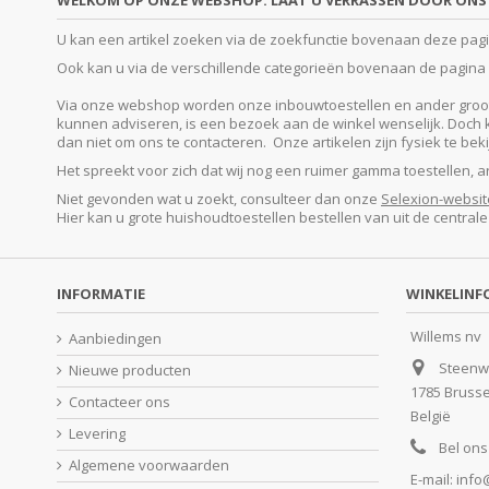
WELKOM OP ONZE WEBSHOP. LAAT U VERRASSEN DOOR ONS 
U kan een artikel zoeken via de zoekfunctie bovenaan deze pagina
Ook kan u via de verschillende categorieën bovenaan de pagina o
Via onze webshop worden onze inbouwtoestellen en ander groot e
kunnen adviseren, is een bezoek aan de winkel wenselijk. Doch kan
dan niet om ons te contacteren. Onze artikelen zijn fysiek te be
Het spreekt voor zich dat wij nog een ruimer gamma toestellen, 
Niet gevonden wat u zoekt, consulteer dan onze
Selexion-websit
Hier kan u grote huishoudtoestellen bestellen van uit de central
INFORMATIE
WINKELINF
Willems nv
Aanbiedingen
Steenw
Nieuwe producten
1785 Bruss
Contacteer ons
België
Levering
Bel ons
Algemene voorwaarden
E-mail:
info