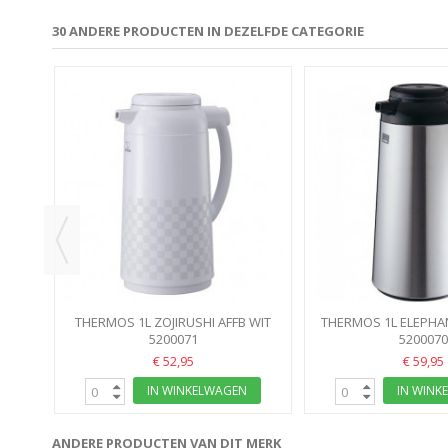
30 ANDERE PRODUCTEN IN DEZELFDE CATEGORIE
MAT
THERMOS 1L ZOJIRUSHI AFFB WIT
THERMOS 1L ELEPHAN
ICHIMATSU
5200071
AFFB-10
5200070
€ 52,95
€ 59,95
IN WINKELWAGEN
IN WINK
ANDERE PRODUCTEN VAN DIT MERK