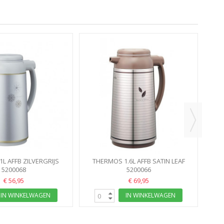
TH
Z
L AFFB ZILVERGRIJS
THERMOS 1.6L AFFB SATIN LEAF
USHI AFFB-10HX
5200068
ZOJIRUSHI AFFB-16XT MOKKA...
5200066
€ 56,95
€ 69,95
IN WINKELWAGEN
IN WINKELWAGEN