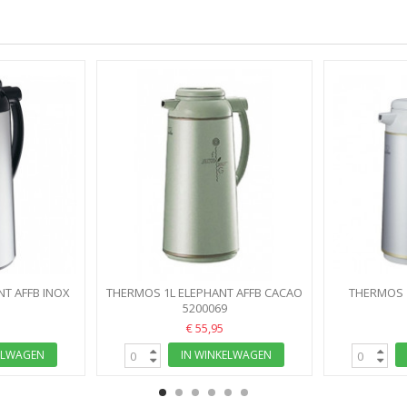
T AFFB INOX
THERMOS 1L ELEPHANT AFFB CACAO
THERMOS 1
S
AFFB-10A
5200069
ZOJIR
€ 55,95
ELWAGEN
IN WINKELWAGEN