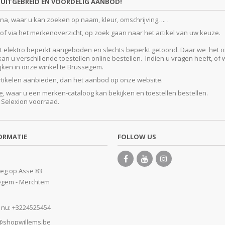
UITGEBREID EN VOORDELIG AANBOD!
, waar u kan zoeken op naam, kleur, omschrijving, ... .
f via het merkenoverzicht, op zoek gaan naar het artikel van uw keuze.
lektro beperkt aangeboden en slechts beperkt getoond. Daar we het ontze
 u verschillende toestellen online bestellen. Indien u vragen heeft, of w
kijken in onze winkel te Brussegem.
artikelen aanbieden, dan het aanbod op onze website.
e
, waar u een merken-cataloog kan bekijken en toestellen bestellen.
e Selexion voorraad.
ORMATIE
FOLLOW US
eg op Asse 83
egem - Merchtem
 nu:
+3224525454
@shopwillems.be