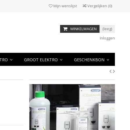
Mijn wenslijst
Vergelijken
(
0
)
WINKELWAGEN
(leeg)
Inloggen
KTRO
GROOT ELEKTRO
GESCHENKBON