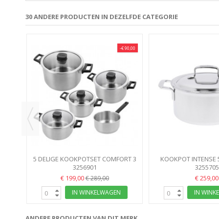
30 ANDERE PRODUCTEN IN DEZELFDE CATEGORIE
 150,00
-€ 90,00
VERTO
5 DELIGE KOOKPOTSET COMFORT 3
KOOKPOT INTENSE 
DEMEYERE 3-LAGEN BODEM,...
3256901
24CM 5.2
3255705
€ 199,00
€ 259,00
€ 289,00
IN WINKELWAGEN
IN WINK
ANDERE PRODUCTEN VAN DIT MERK