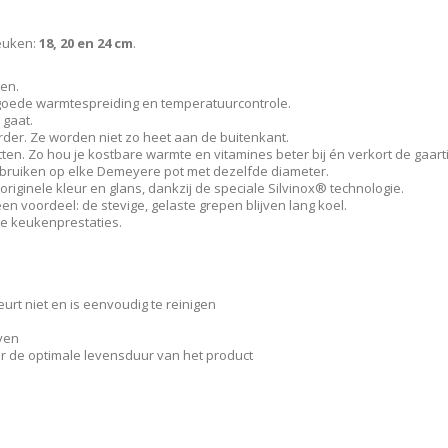
keuken:
18, 20 en 24 cm
.
nen.
n goede warmtespreiding en temperatuurcontrole.
 gaat.
der. Ze worden niet zo heet aan de buitenkant.
en. Zo hou je kostbare warmte en vitamines beter bij én verkort de gaarti
gebruiken op elke Demeyere pot met dezelfde diameter.
riginele kleur en glans, dankzij de speciale Silvinox® technologie.
n voordeel: de stevige, gelaste grepen blijven lang koel.
je keukenprestaties.
leurt niet en is eenvoudig te reinigen
g
e oven
r de optimale levensduur van het product