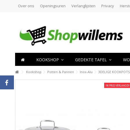
Over ons
Openingsuren
Verlanglijsten
Privacy
Herst
KOOKSHOP
GEDEKTE TAFEL
WO
Kookshop
Potten & Pannen
Inox-Alu
3DELIGE KOOKPOTSE
IN PRIJS VERLAAGD!