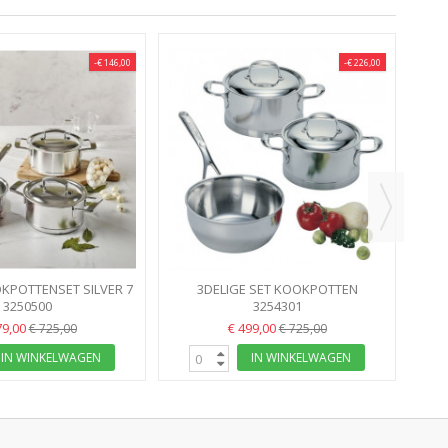
-€ 146,00
-€ 226,00
5 D
D
KPOTTENSET SILVER 7
3DELIGE SET KOOKPOTTEN
YERE STARTSET
3250500
ATLANTIS STARTSET
3254301
79,00
€ 499,00
€ 725,00
€ 725,00
IN WINKELWAGEN
IN WINKELWAGEN