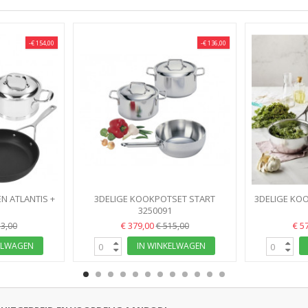
-€ 154,00
-€ 136,00
N ATLANTIS +
3DELIGE KOOKPOTSET START
3DELIGE KOO
E DURASLIDE
APOLLO DEMEYERE APOLLO
3250091
DEME
€ 379,00
€ 5
53,00
€ 515,00
ELWAGEN
IN WINKELWAGEN