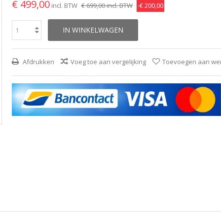
€ 499,00
incl. BTW
€ 699,00
incl. BTW
-€ 200,00
IN WINKELWAGEN
Afdrukken
Voeg toe aan vergelijking
Toevoegen aan wens