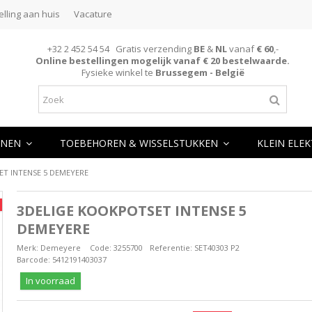
elling aan huis
Vacature
+32 2 452 54 54 Gratis verzending
BE
&
NL
vanaf
€ 60
,-
Online bestellingen mogelijk vanaf € 20 bestelwaarde.
Fysieke winkel te
Brussegem - België
NEN
TOEBEHOREN & WISSELSTUKKEN
KLEIN ELE
T INTENSE 5 DEMEYERE
3DELIGE KOOKPOTSET INTENSE 5
DEMEYERE
Merk:
Demeyere
Code:
3255700
Referentie:
SET40303 P2
Barcode:
5412191403037
In voorraad