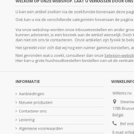
WELKOM OP ONZE WEBSHOP. LAAT U VERRASSEN DOOR ONS 
U kan een artikel zoeken via de zoekfunctie bovenaan deze pagina
Ook kan u via de verschillende categorieën bovenaan de pagina o
Via onze webshop worden onze inbouwtoestellen en ander groot e
kunnen adviseren, is een bezoek aan de winkel wenselijk. Doch kan
dan niet om ons te contacteren. Onze artikelen zijn fysiek te be
Het spreekt voor zich dat wij nog een ruimer gamma toestellen, 
Niet gevonden wat u zoekt, consulteer dan onze
Selexion-websit
Hier kan u grote huishoudtoestellen bestellen van uit de central
INFORMATIE
WINKELINF
Willems nv
Aanbiedingen
Steenw
Nieuwe producten
1785 Bruss
Contacteer ons
België
Levering
Bel ons
Algemene voorwaarden
E-mail:
info