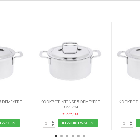
5 DEMEYERE
KOOKPOT INTENSE 5 DEMEYERE
KOOKPOT I
L
22CM 4L
3255704
€ 225,00
ELWAGEN
IN WINKELWAGEN