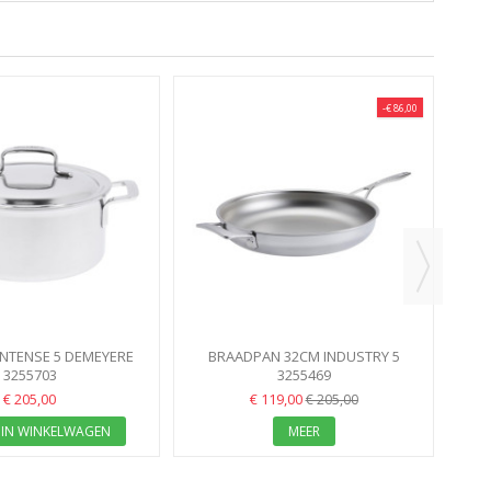
-€ 86,00
B
NTENSE 5 DEMEYERE
BRAADPAN 32CM INDUSTRY 5
20CM 3L
3255703
NANOTOUCH DEMEYERE
3255469
€ 205,00
€ 119,00
€ 205,00
IN WINKELWAGEN
MEER