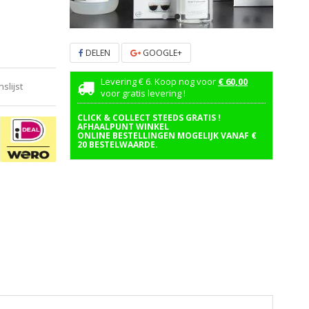
DELEN
GOOGLE+
Levering € 6. Koop nog voor
€ 60,00
lijst
voor gratis levering !
CLICK & COLLECT STEEDS GRATIS !
AFHAALPUNT WINKEL
ONLINE BESTELLINGEN MOGELIJK VANAF €
20 BESTELWAARDE.