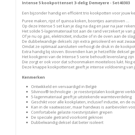
Intense 5 kookpottenset 3-delig Demeyere - Set40303
Een bijzonder handig en efficiënt trio kookpotten voor jouw 
Puree maken, rijst of quinoa koken, boontjes aanstoven …
Op deze Intense 5 set kan je dag na dag en jaar na jaar reke
Het solide 5-lagenmateriaal tot aan de rand verzekert je va
Of je nu op gas, elektriciteit, inductie of in de oven aan de slag
De dubbelwandige deksels zijn extra geïsoleerd en wat zwaar
Omdat ze optimaal aansluiten verhoogt de druk in de kookpott
Extra handig bij stoven. Bovendien kan je hetzelfde deksel 
Het kookgerei van de Intense 5 serie behoudt levenslang zijn o
Die zorgt er ook voor dat schoonmaken moeiteloos lukt. Nog ee
Deze knappe kookpottenset geeft je intense voldoening van 
Kenmerken
Ontwikkeld en vervaardigd in België
Silvinox® technologie - je roestvrijstalen kookgerei verk
5-lagenmateriaal geeft je uitstekende warmteverdelin
Geschikt voor alle kookplaten, inclusief inductie, en d
Kan in de vaatwasser, maar handwas is aanbevolen voo
Comfortabele gelaste roestvrijstalen grepen
De speciale gietrand voorkomt geknoei
Dubbelwandig deksel dat beter isoleert