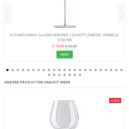
6 CHARDONNAY GLAZEN VERVINO 1 SCHOTT ZWIESEL VERBELLE
5702180
487ML
€ 74,95
€ 99,00
MEER
ANDERE PRODUCTEN VAN DIT MERK
-€ 39,00