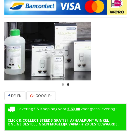
DELEN
GOOGLE+
Levering € 6. Koop nog voor
€ 60,00
voor gratis levering !
CLICK & COLLECT STEEDS GRATIS ! AFHAALPUNT WINKEL
ONLINE BESTELLINGEN MOGELIJK VANAF € 20 BESTELWAARDE.