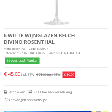
6 WITTE WIJNGLAZEN KELCH
DIVINO ROSENTHAL
Merk:
Rosenthal
Code:
8258027
Referentie:
27007 016001 48027
Barcode:
4012434639134
In voorraad - Winkel
€ 45,00
incl. BTW
€ 75,00
incl. BTW
-€ 30,00
Afdrukken
Voeg toe aan vergelijking
Toevoegen aan wenslijst