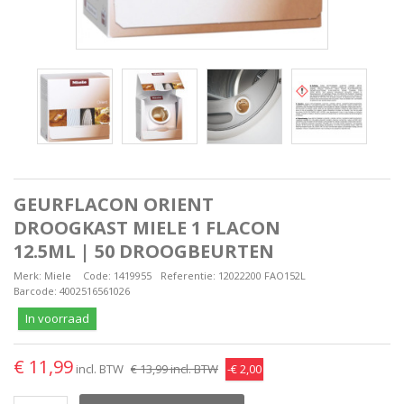
GEURFLACON ORIENT
DROOGKAST MIELE 1 FLACON
12.5ML | 50 DROOGBEURTEN
Merk:
Miele
Code:
1419955
Referentie:
12022200 FAO152L
Barcode:
4002516561026
In voorraad
€ 11,99
incl. BTW
€ 13,99
incl. BTW
-€ 2,00