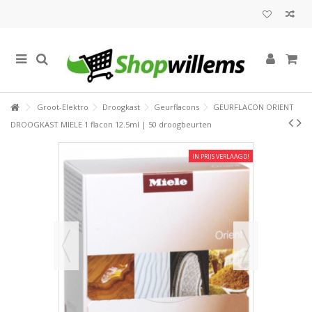
Groot-Elektro
Droogkast
Geurflacons
GEURFLACON ORIENT
DROOGKAST MIELE 1 flacon 12.5ml | 50 droogbeurten
IN PRIJS VERLAAGD!