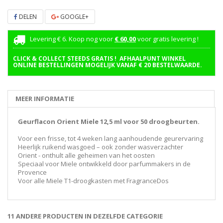
DELEN
GOOGLE+
Levering € 6. Koop nog voor
€ 60,00
voor gratis levering !
CLICK & COLLECT STEEDS GRATIS ! AFHAALPUNT WINKEL
ONLINE BESTELLINGEN MOGELIJK VANAF € 20 BESTELWAARDE.
MEER INFORMATIE
Geurflacon Orient Miele 12,5 ml voor 50 droogbeurten.
Voor een frisse, tot 4 weken lang aanhoudende geurervaring
Heerlijk ruikend wasgoed – ook zonder wasverzachter
Orient - onthult alle geheimen van het oosten
Speciaal voor Miele ontwikkeld door parfummakers in de
Provence
Voor alle Miele T1-droogkasten met FragranceDos
11 ANDERE PRODUCTEN IN DEZELFDE CATEGORIE