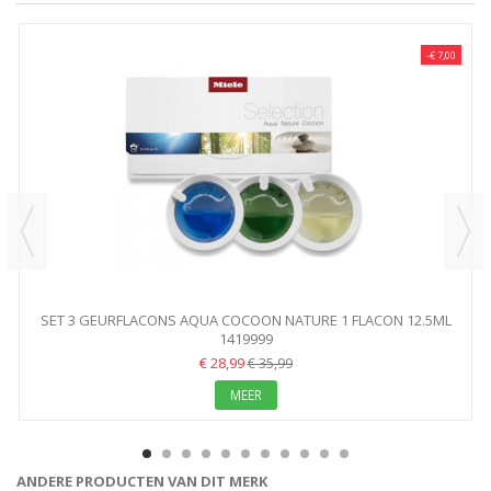
-€ 7,00
SET 3 GEURFLACONS AQUA COCOON NATURE 1 FLACON 12.5ML
1419999
50...
€ 28,99
€ 35,99
MEER
ANDERE PRODUCTEN VAN DIT MERK