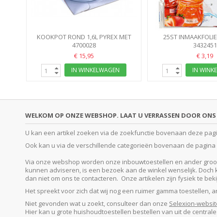
KOOKPOT ROND 1,6L PYREX MET
25ST INMAAKFOLIE 
4700028
DEKSEL
CELLOFAAN, ELASTIEK
3432451
€ 15,95
€ 3,19
IN WINKELWAGEN
IN WINK
WELKOM OP ONZE WEBSHOP. LAAT U VERRASSEN DOOR ONS 
U kan een artikel zoeken via de zoekfunctie bovenaan deze pagina
Ook kan u via de verschillende categorieën bovenaan de pagina o
Via onze webshop worden onze inbouwtoestellen en ander groot e
kunnen adviseren, is een bezoek aan de winkel wenselijk. Doch kan
dan niet om ons te contacteren. Onze artikelen zijn fysiek te be
Het spreekt voor zich dat wij nog een ruimer gamma toestellen, 
Niet gevonden wat u zoekt, consulteer dan onze
Selexion-websit
Hier kan u grote huishoudtoestellen bestellen van uit de central