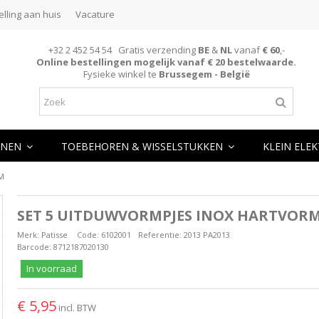
elling aan huis
Vacature
+32 2 452 54 54 Gratis verzending
BE
&
NL
vanaf
€ 60
,-
Online bestellingen mogelijk vanaf € 20 bestelwaarde.
Fysieke winkel te
Brussegem - België
NEN
TOEBEHOREN & WISSELSTUKKEN
KLEIN ELE
M
SET 5 UITDUWVORMPJES INOX HARTVOR
Merk:
Patisse
Code:
6102001
Referentie:
2013 PA2013
Barcode:
8712187020130
In voorraad
€ 5,95
incl. BTW