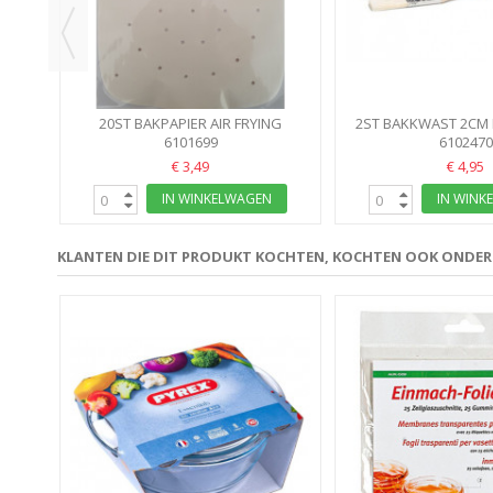
20ST BAKPAPIER AIR FRYING
2ST BAKKWAST 2CM
VIERKANT 20CM
6101699
6102470
€ 3,49
€ 4,95
IN WINKELWAGEN
IN WINK
KLANTEN DIE DIT PRODUKT KOCHTEN, KOCHTEN OOK ONDE