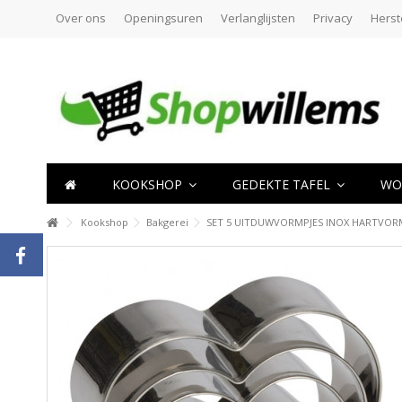
Over ons
Openingsuren
Verlanglijsten
Privacy
Herst
KOOKSHOP
GEDEKTE TAFEL
WO
Kookshop
Bakgerei
SET 5 UITDUWVORMPJES INOX HARTVOR