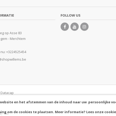
ORMATIE
FOLLOW US
eg op Asse 83
egem - Merchtem
 nu:
+3224525454
@shopwillems.be
y Datacap
 website en het afstemmen van de inhoud naar uw persoonlijke vo
.
ing om de cookies te plaatsen. Meer informatie? Lees onze
cookie
0,- NL