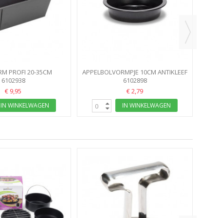
M PROFI 20-35CM
APPELBOLVORMPJE 10CM ANTIKLEEF
ERSTELBAAR
6102938
6102898
€ 9,95
€ 2,79
IN WINKELWAGEN
IN WINKELWAGEN
AAN