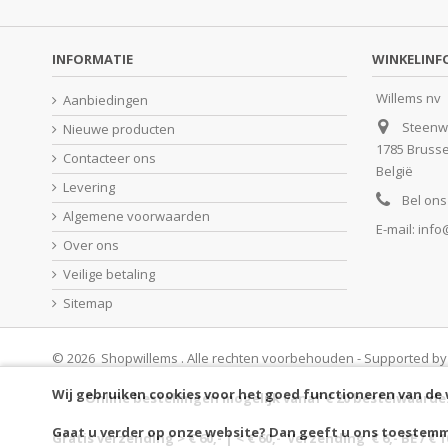
INFORMATIE
WINKELINF
Willems nv
Aanbiedingen
Steenw
Nieuwe producten
1785 Bruss
Contacteer ons
België
Levering
Bel ons
Algemene voorwaarden
E-mail:
info
Over ons
Veilige betaling
Sitemap
© 2026 Shopwillems . Alle rechten voorbehouden - Supported b
Wij gebruiken cookies voor het goed functioneren van de
Online bestellingen mogelijk vanaf € 20 bestelwaarde
Gaat u verder op onze website? Dan geeft u ons toestemm
Gratis verzending > € 60,- | < € 60,- Verzending € 6,- BE / € 1