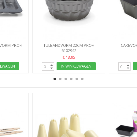
VORM PROFI
TULBANDVORM 22CM PROFI
CAKEVOR
 PATISSE
6102942
V
€ 13,95
ELWAGEN
IN WINKELWAGEN