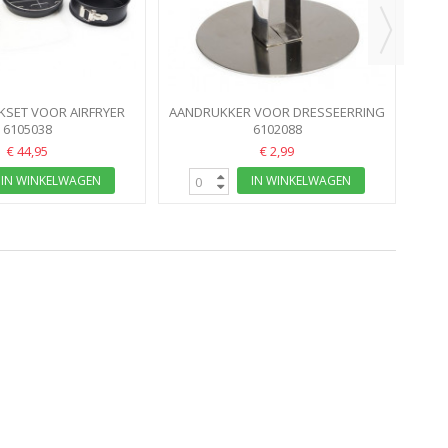
KSET VOOR AIRFRYER
AANDRUKKER VOOR DRESSEERRING
PATISSE
6105038
INOX 6,5CM
6102088
€ 44,95
€ 2,99
IN WINKELWAGEN
IN WINKELWAGEN