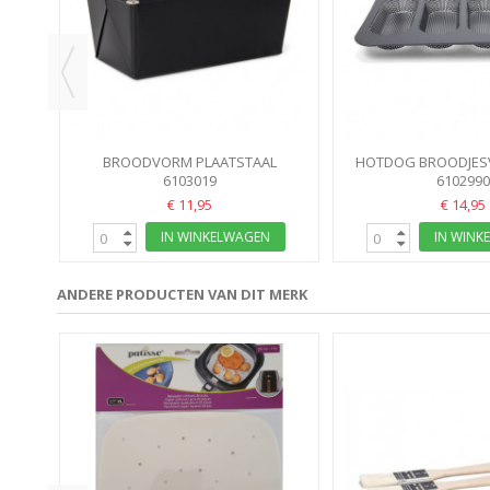
BROODVORM PLAATSTAAL
HOTDOG BROODJES
20X11X9CM PATISSE
6103019
4DELIG 34X23CM
6102990
€ 11,95
€ 14,95
IN WINKELWAGEN
IN WINK
ANDERE PRODUCTEN VAN DIT MERK
ROND