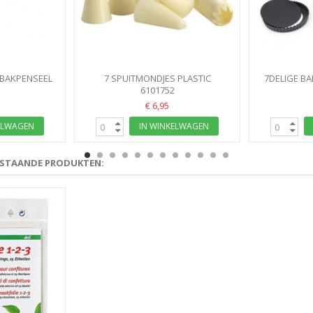
 BAKPENSEEL
7 SPUITMONDJES PLASTIC
7DELIGE BA
GEKARTELD 3-15MM
6101752
€ 6,95
ELWAGEN
IN WINKELWAGEN
RSTAANDE PRODUKTEN: