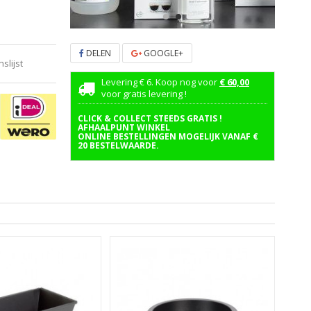
DELEN
GOOGLE+
lijst
Levering € 6. Koop nog voor
€ 60,00
voor gratis levering !
CLICK & COLLECT STEEDS GRATIS !
AFHAALPUNT WINKEL
ONLINE BESTELLINGEN MOGELIJK VANAF €
20 BESTELWAARDE.
S