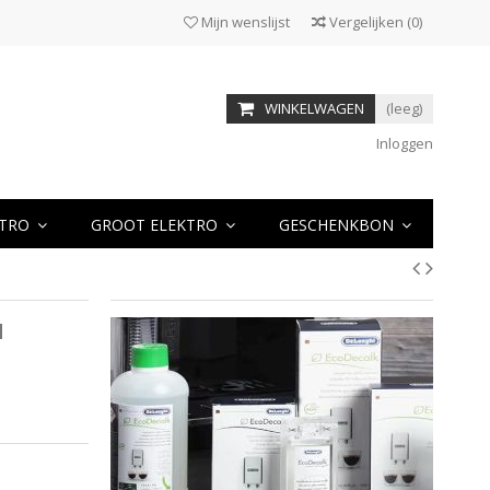
Mijn wenslijst
Vergelijken
(
0
)
WINKELWAGEN
(leeg)
Inloggen
KTRO
GROOT ELEKTRO
GESCHENKBON
M