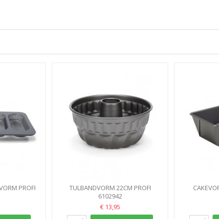
VORM PROFI
TULBANDVORM 22CM PROFI
CAKEVOR
 PATISSE
6102942
V
€ 13,95