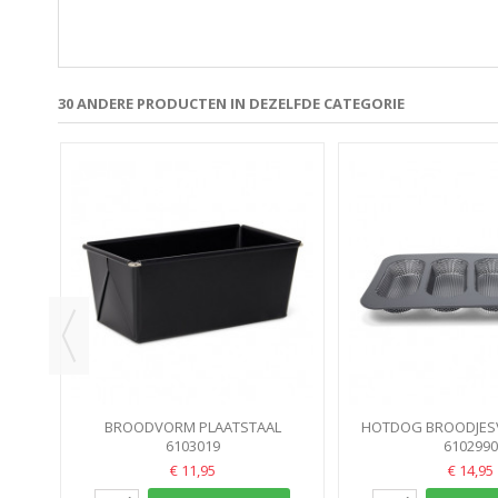
30 ANDERE PRODUCTEN IN DEZELFDE CATEGORIE
SEN
BROODVORM PLAATSTAAL
HOTDOG BROODJES
20X11X9CM PATISSE
6103019
4DELIG 34X23CM
6102990
€ 11,95
€ 14,95