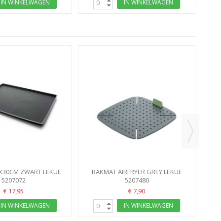
IN WINKELWAGEN
IN WINKELWAGEN
B
X30CM ZWART LEKUE
BAKMAT AIRFRYER GREY LEKUE
5207072
5207480
€ 17,95
€ 7,90
IN WINKELWAGEN
IN WINKELWAGEN