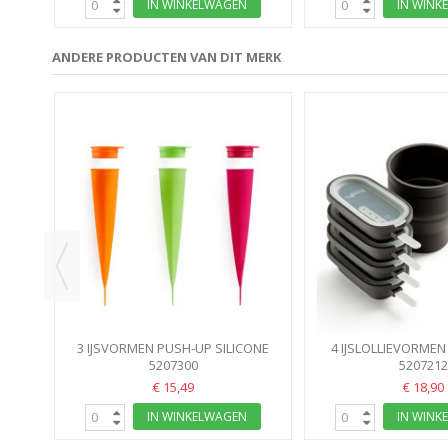
IN WINKELWAGEN
IN WINK
ANDERE PRODUCTEN VAN DIT MERK
 4
3 IJSVORMEN PUSH-UP SILICONE
4 IJSLOLLIEVORMEN
MIXED LEKUE IJSVORM
5207300
LEKUE BRUIN IJSKRE
5207212
€ 15,49
€ 18,90
IN WINKELWAGEN
IN WINK