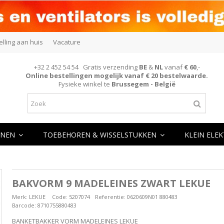
elling aan huis
Vacature
+32 2 452 54 54 Gratis verzending
BE
&
NL
vanaf
€ 60
,-
Online bestellingen mogelijk vanaf € 20 bestelwaarde.
Fysieke winkel te
Brussegem - België
NEN
TOEBEHOREN & WISSELSTUKKEN
KLEIN ELE
BAKVORM 9 MADELEINES ZWART LEKUE
Merk:
LEKUE
Code:
5207074
Referentie:
0620609N01 880483
Barcode:
8710755880483
BANKETBAKKER VORM MADELEINES LEKUE