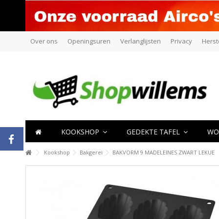
Over ons
Openingsuren
Verlanglijsten
Privacy
Herst
KOOKSHOP
GEDEKTE TAFEL
WO
Kookshop
Bakgerei
BAKVORM 9 MADELEINES ZWART LEKUE