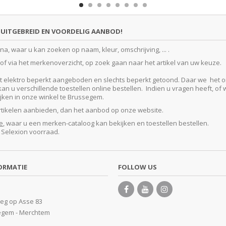
UITGEBREID EN VOORDELIG AANBOD!
, waar u kan zoeken op naam, kleur, omschrijving, ... .
f via het merkenoverzicht, op zoek gaan naar het artikel van uw keuze.
lektro beperkt aangeboden en slechts beperkt getoond. Daar we het ontze
 u verschillende toestellen online bestellen. Indien u vragen heeft, of w
kijken in onze winkel te Brussegem.
artikelen aanbieden, dan het aanbod op onze website.
e
, waar u een merken-cataloog kan bekijken en toestellen bestellen.
e Selexion voorraad.
ORMATIE
FOLLOW US
eg op Asse 83
egem - Merchtem