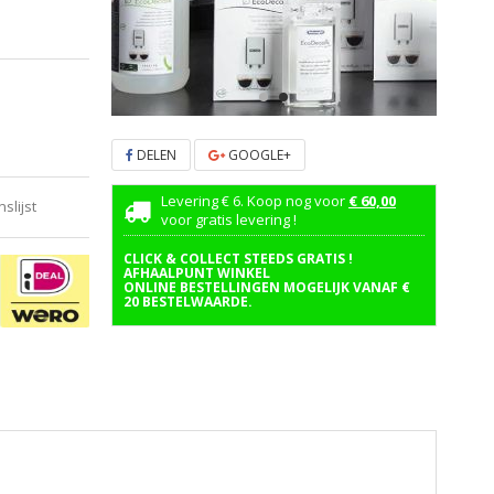
DELEN
GOOGLE+
Levering € 6. Koop nog voor
€ 60,00
lijst
voor gratis levering !
CLICK & COLLECT STEEDS GRATIS !
AFHAALPUNT WINKEL
ONLINE BESTELLINGEN MOGELIJK VANAF €
20 BESTELWAARDE.