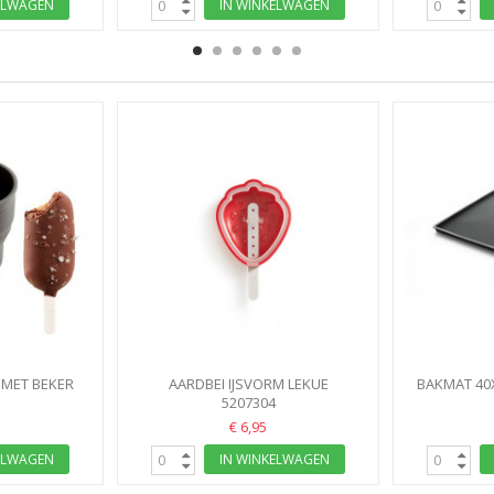
ELWAGEN
IN WINKELWAGEN
 MET BEKER
AARDBEI IJSVORM LEKUE
BAKMAT 40
EM IJSVORMEN
5207304
€ 6,95
ELWAGEN
IN WINKELWAGEN