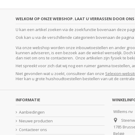
WELKOM OP ONZE WEBSHOP. LAAT U VERRASSEN DOOR ONS 
U kan een artikel zoeken via de zoekfunctie bovenaan deze pagina
Ook kan u via de verschillende categorieën bovenaan de pagina o
Via onze webshop worden onze inbouwtoestellen en ander groot e
kunnen adviseren, is een bezoek aan de winkel wenselijk. Doch kan
dan niet om ons te contacteren. Onze artikelen zijn fysiek te be
Het spreekt voor zich dat wij nog een ruimer gamma toestellen, 
Niet gevonden wat u zoekt, consulteer dan onze
Selexion-websit
Hier kan u grote huishoudtoestellen bestellen van uit de central
INFORMATIE
WINKELINF
Willems nv
Aanbiedingen
Steenw
Nieuwe producten
1785 Bruss
Contacteer ons
België