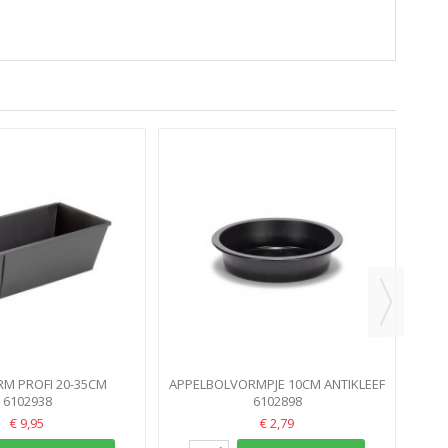
S
M PROFI 20-35CM
APPELBOLVORMPJE 10CM ANTIKLEEF
ERSTELBAAR
6102938
6102898
€ 9,95
€ 2,79