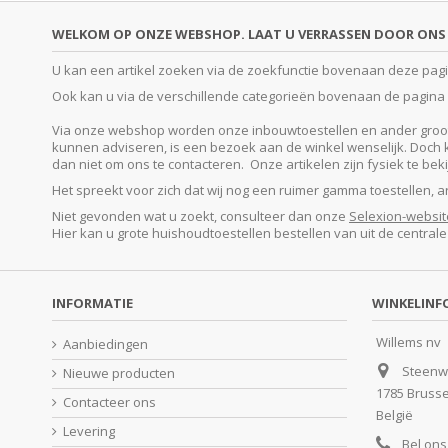
WELKOM OP ONZE WEBSHOP. LAAT U VERRASSEN DOOR ONS 
U kan een artikel zoeken via de zoekfunctie bovenaan deze pagina
Ook kan u via de verschillende categorieën bovenaan de pagina o
Via onze webshop worden onze inbouwtoestellen en ander groot e
kunnen adviseren, is een bezoek aan de winkel wenselijk. Doch kan
dan niet om ons te contacteren. Onze artikelen zijn fysiek te be
Het spreekt voor zich dat wij nog een ruimer gamma toestellen, 
Niet gevonden wat u zoekt, consulteer dan onze
Selexion-websit
Hier kan u grote huishoudtoestellen bestellen van uit de central
INFORMATIE
WINKELINF
Willems nv
Aanbiedingen
Steenw
Nieuwe producten
1785 Bruss
Contacteer ons
België
Levering
Bel ons