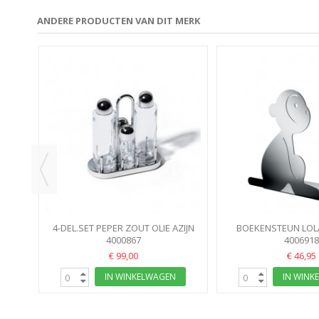
ANDERE PRODUCTEN VAN DIT MERK
4-DEL.SET PEPER ZOUT OLIE AZIJN
BOEKENSTEUN LOL
4000867
MAT
4006918
€ 99,00
€ 46,95
IN WINKELWAGEN
IN WINK