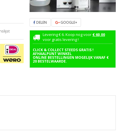
DELEN
GOOGLE+
lijst
Levering € 6. Koop nog voor
€ 60,00
voor gratis levering !
CLICK & COLLECT STEEDS GRATIS !
AFHAALPUNT WINKEL
ONLINE BESTELLINGEN MOGELIJK VANAF €
20 BESTELWAARDE.