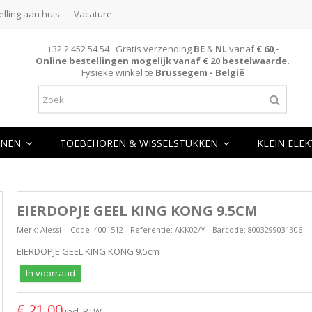
elling aan huis
Vacature
+32 2 452 54 54 Gratis verzending
BE
&
NL
vanaf
€ 60
,-
Online bestellingen mogelijk vanaf € 20 bestelwaarde.
Fysieke winkel te
Brussegem - België
NEN
TOEBEHOREN & WISSELSTUKKEN
KLEIN ELE
EIERDOPJE GEEL KING KONG 9.5CM
Merk:
Alessi
Code:
4001512
Referentie:
AKK02/Y
Barcode:
8003299031306
EIERDOPJE GEEL KING KONG 9.5cm
In voorraad
€ 21,00
incl. BTW