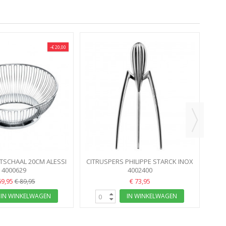
-€ 20,00
TSCHAAL 20CM ALESSI
CITRUSPERS PHILIPPE STARCK INOX
4000629
4002400
ALESSI
69,95
€ 73,95
€ 89,95
IN WINKELWAGEN
IN WINKELWAGEN