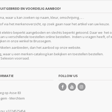
UITGEBREID EN VOORDELIG AANBOD!
, waar u kan zoeken op naam, kleur, omschrijving, ... .
f via het merkenoverzicht, op zoek gaan naar het artikel van uw keuze.
lektro beperkt aangeboden en slechts beperkt getoond. Daar we het ontze
 u verschillende toestellen online bestellen. Indien u vragen heeft, of w
kijken in onze winkel te Brussegem.
artikelen aanbieden, dan het aanbod op onze website.
e
, waar u een merken-cataloog kan bekijken en toestellen bestellen.
e Selexion voorraad.
ORMATIE
FOLLOW US
eg op Asse 83
egem - Merchtem
 nu:
+3224525454