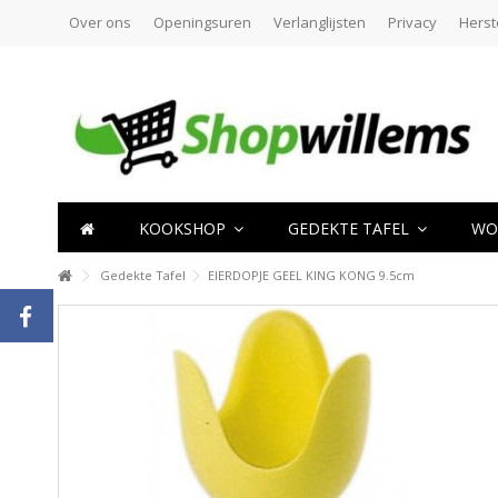
Over ons
Openingsuren
Verlanglijsten
Privacy
Herst
KOOKSHOP
GEDEKTE TAFEL
WO
Gedekte Tafel
EIERDOPJE GEEL KING KONG 9.5cm