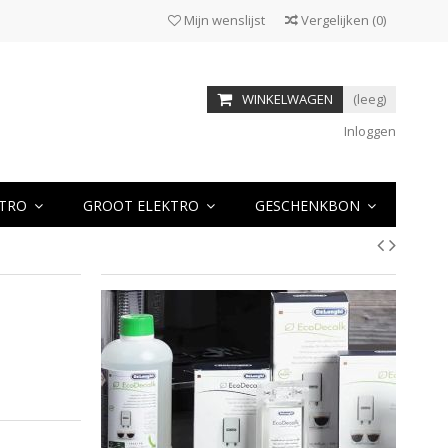
Mijn wenslijst
Vergelijken
(
0
)
WINKELWAGEN
(leeg)
Inloggen
KTRO
GROOT ELEKTRO
GESCHENKBON