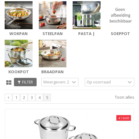
WOKPAN
STEELPAN
PASTA |
SOEPPOT
STOOM
KOOKPOT
BRAADPAN
FILTER
Toon alles
1
2
3
4
5
-€ 154,00