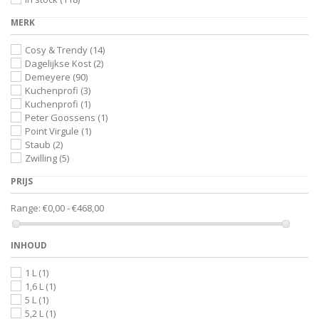
MERK
Cosy & Trendy
(14)
Dagelijkse Kost
(2)
Demeyere
(90)
Kuchenprofi
(3)
Kuchenprofi
(1)
Peter Goossens
(1)
Point Virgule
(1)
Staub
(2)
Zwilling
(5)
PRIJS
Range:
€0,00 - €468,00
INHOUD
1 L
(1)
1,6 L
(1)
5 L
(1)
5,2 L
(1)