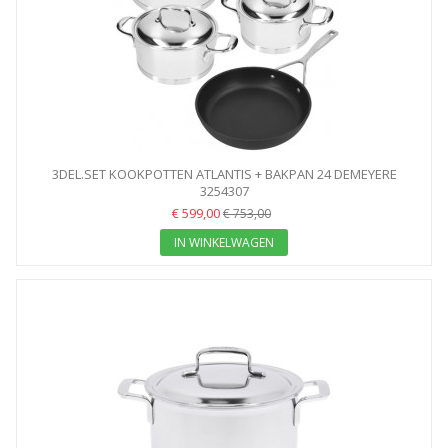
3DEL.SET KOOKPOTTEN ATLANTIS + BAKPAN 24 DEMEYERE
DURASLIDE
3254307
€ 599,00
€ 753,00
IN WINKELWAGEN