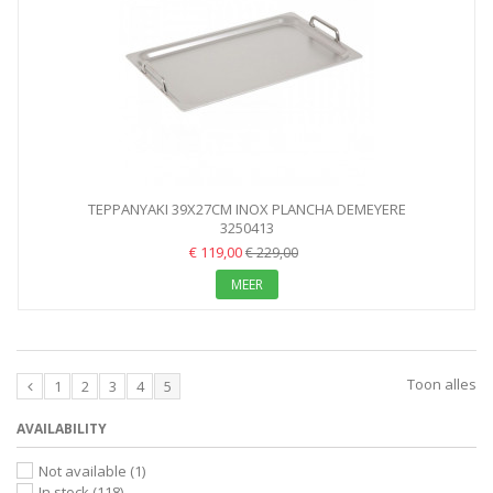
TEPPANYAKI 39X27CM INOX PLANCHA DEMEYERE
3250413
€ 119,00
€ 229,00
MEER
Toon alles
1
2
3
4
5
AVAILABILITY
Not available
(1)
In stock
(118)