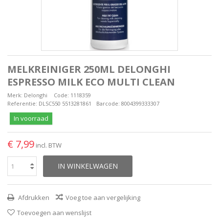
MELKREINIGER 250ML DELONGHI
ESPRESSO MILK ECO MULTI CLEAN
Merk:
Delonghi
Code:
1118359
Referentie:
DLSC550 5513281861
Barcode:
8004399333307
In voorraad
€ 7,99
incl. BTW
IN WINKELWAGEN
Afdrukken
Voeg toe aan vergelijking
Toevoegen aan wenslijst