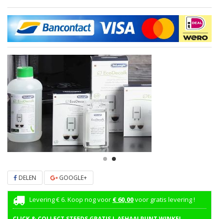
DELEN
GOOGLE+
Levering € 6. Koop nog voor
€ 60,00
voor gratis levering !
CLICK & COLLECT STEEDS GRATIS ! AFHAALPUNT WINKEL